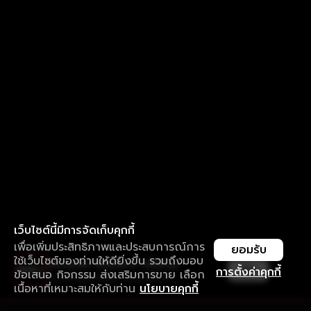
เว็บไซต์นี้มีการจัดเก็บคุกกี้
เพื่อเพิ่มประสิทธิภาพและประสบการณ์การ
ยอมรับ
ใช้เว็บไซต์ของท่านให้ดียิ่งขึ้น รวมถึงมอบ
ใช้งานแอป ลื่นไหลกว่า ไม่มีสะดุด
เปิด
การตั้งค่าคุกกี้
ข้อเสนอ กิจกรรม ส่งเสริมการขาย เลือก
ดาวน์โหลดแอปเพื่อการรับชมที่ดีกว่า
เนื้อหาที่เหมาะสมให้กับท่าน
นโยบายคุกกี้