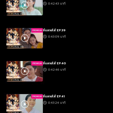
0:42:43 นาที
ซิ่นลายโส้ EP.39
PREMIUM
0:43:09 นาที
ซิ่นลายโส้ EP.40
PREMIUM
0:42:46 นาที
ซิ่นลายโส้ EP.41
PREMIUM
0:43:24 นาที