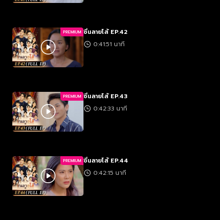
ซิ่นลายโส้ EP.42
PREMIUM
0:41:51 นาที
ซิ่นลายโส้ EP.43
PREMIUM
0:42:33 นาที
ซิ่นลายโส้ EP.44
PREMIUM
0:42:15 นาที