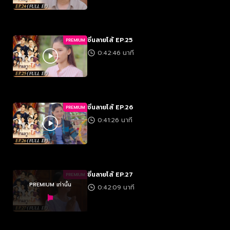
ซิ่นลายโส้ EP.25
PREMIUM
0:42:46 นาที
ซิ่นลายโส้ EP.26
PREMIUM
0:41:26 นาที
ซิ่นลายโส้ EP.27
PREMIUM
PREMIUM เท่านั้น
0:42:09 นาที