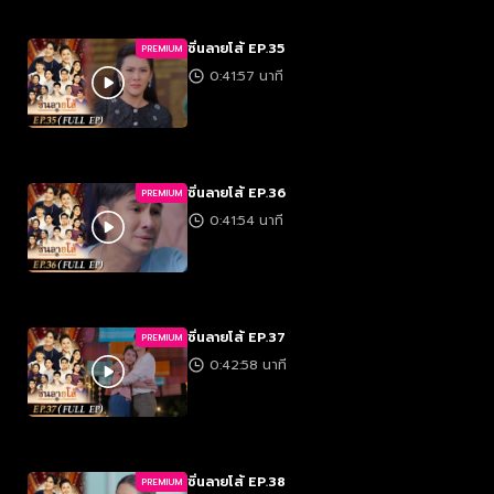
ซิ่นลายโส้ EP.35
PREMIUM
0:41:57 นาที
ซิ่นลายโส้ EP.36
PREMIUM
0:41:54 นาที
ซิ่นลายโส้ EP.37
PREMIUM
0:42:58 นาที
ซิ่นลายโส้ EP.38
PREMIUM