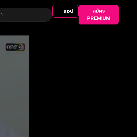
สมัคร
แอป
PREMIUM