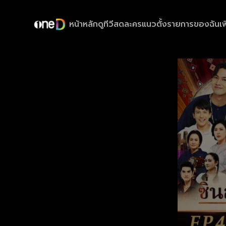
หน้าหลัก
ดูทีวีสด
ละครแนวตั้ง
รายการของฉัน
เพ