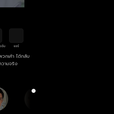
งฉัน
แชร์
้พวกเค้า ได้กลับ
าความจริง