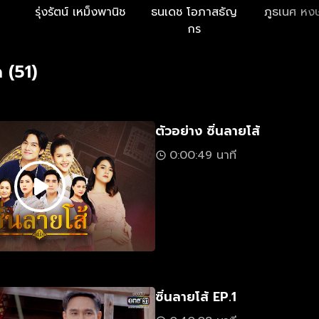
รุ่งรัตน์ เหม็งพานิช
ธนเดช โอภาสธัญ
ภูธเนศ หง
กร
 (51)
ตัวอย่าง ซิ่นลายโส้
0:00:49 นาที
ซิ่นลายโส้ EP.1