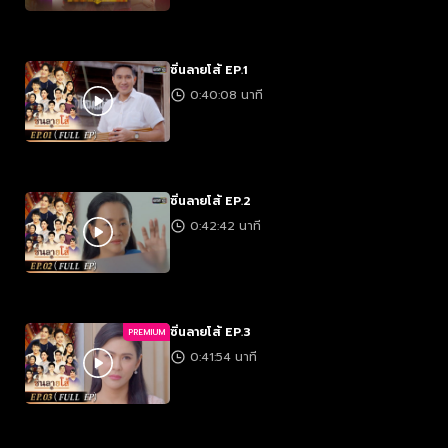
ซิ่นลายโส้ EP.1
0:40:08 นาที
ซิ่นลายโส้ EP.2
0:42:42 นาที
ซิ่นลายโส้ EP.3
PREMIUM
0:41:54 นาที