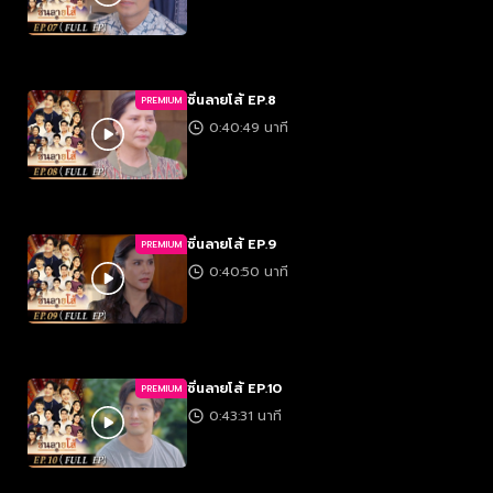
ซิ่นลายโส้ EP.8
PREMIUM
0:40:49 นาที
ซิ่นลายโส้ EP.9
PREMIUM
0:40:50 นาที
ซิ่นลายโส้ EP.10
PREMIUM
0:43:31 นาที