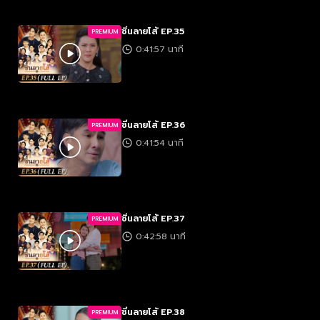
ซิ่นลายโส้ EP.35
PREMIUM
0:41:57 นาที
ซิ่นลายโส้ EP.36
PREMIUM
0:41:54 นาที
ซิ่นลายโส้ EP.37
PREMIUM
0:42:58 นาที
ซิ่นลายโส้ EP.38
PREMIUM