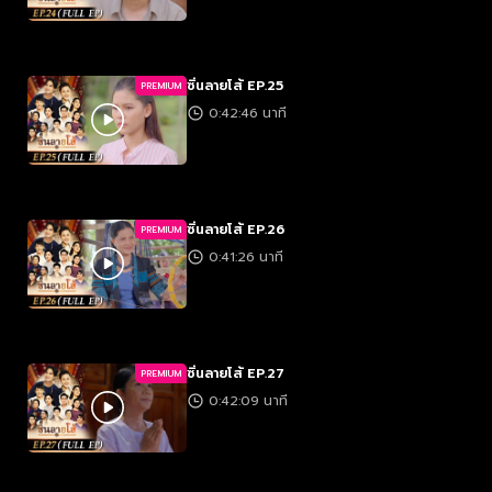
ซิ่นลายโส้ EP.25
PREMIUM
0:42:46 นาที
ซิ่นลายโส้ EP.26
PREMIUM
0:41:26 นาที
ซิ่นลายโส้ EP.27
PREMIUM
0:42:09 นาที