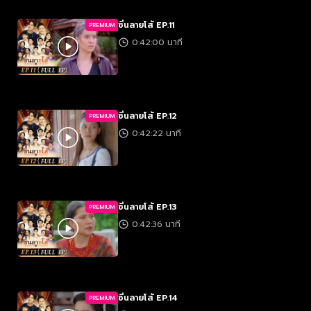
ซิ่นลายโส้ EP.11
PREMIUM
0:42:00 นาที
ซิ่นลายโส้ EP.12
PREMIUM
0:42:22 นาที
ซิ่นลายโส้ EP.13
PREMIUM
0:42:36 นาที
ซิ่นลายโส้ EP.14
PREMIUM