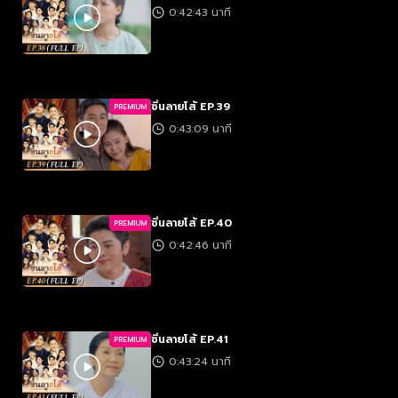
0:42:43 นาที
ซิ่นลายโส้ EP.39
PREMIUM
0:43:09 นาที
ซิ่นลายโส้ EP.40
PREMIUM
0:42:46 นาที
ซิ่นลายโส้ EP.41
PREMIUM
0:43:24 นาที