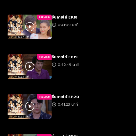
ซิ่นลายโส้ EP.18
PREMIUM
0:41:09 นาที
ซิ่นลายโส้ EP.19
PREMIUM
0:42:49 นาที
ซิ่นลายโส้ EP.20
PREMIUM
0:41:23 นาที