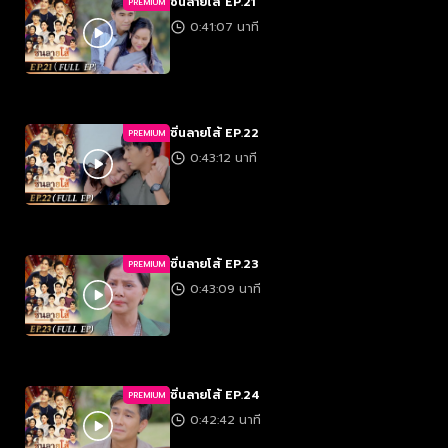
ซิ่นลายโส้ EP.21
PREMIUM
0:41:07 นาที
ซิ่นลายโส้ EP.22
PREMIUM
0:43:12 นาที
ซิ่นลายโส้ EP.23
PREMIUM
0:43:09 นาที
ซิ่นลายโส้ EP.24
PREMIUM
0:42:42 นาที