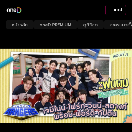
แอป
หน้าหลัก
oneD PREMIUM
ดูทีวีสด
ละครแนวตั้