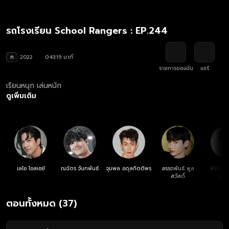
รถโรงเรียน School Rangers : EP.244
ท
2022
0:43:19 นาที
รายการของฉัน
แชร์
เรียนหนุก เล่นหนัก
ดูเพิ่มเติม
เลโอ โซสเซย์
ณฉัตร จันทพันธ์
จุมพล อดุลกิตติพร
อรรถพันธ์ พูล
พิรพัฒน
สวัสดิ์
เศรษ
ตอนทั้งหมด (37)