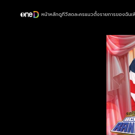
หน้าหลัก
ดูทีวีสด
ละครแนวตั้ง
รายการของฉัน
เพ