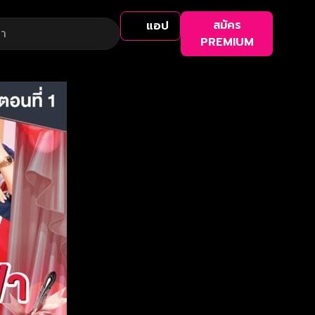
สมัคร
แอป
PREMIUM