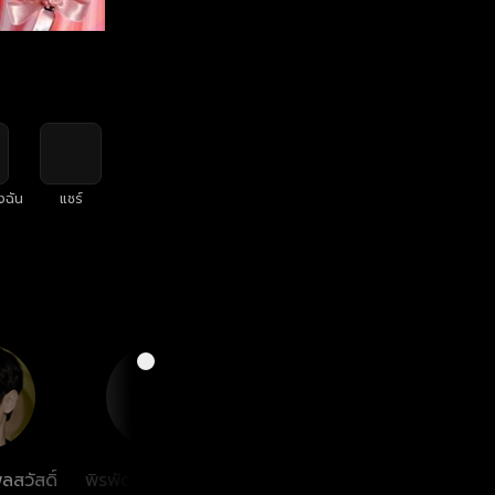
งฉัน
แชร์
ลสวัสดิ์
พิรพัฒน์ วัฒนเศรษ
ตะวัน วิหครัตน์
ฐิติภู