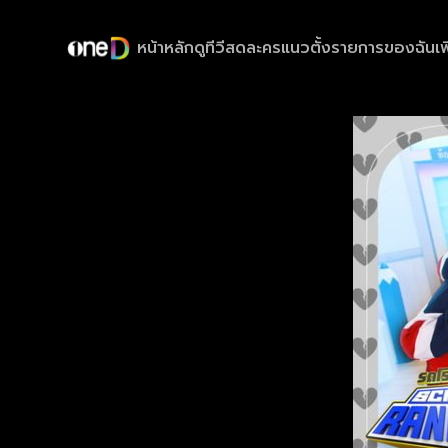
หน้าหลัก
ดูทีวีสด
ละครแนวตั้ง
รายการของฉัน
เพ