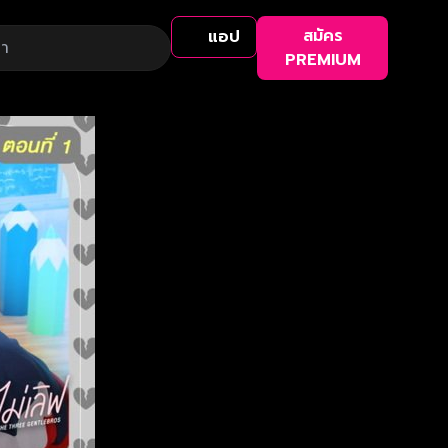
สมัคร
แอป
PREMIUM