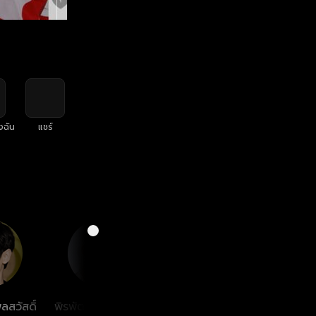
งฉัน
แชร์
ลสวัสดิ์
พิรพัฒน์ วัฒนเศรษ
ตะวัน วิหครัตน์
ฐิติภู