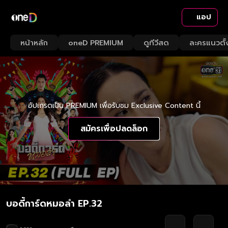
แอป
หน้าหลัก
oneD PREMIUM
ดูทีวีสด
ละครแนวตั้
อัปเกรดเป็น PREMIUM เพื่อรับชม Exclusive Content นี้
สมัครเพื่อปลดล็อก
บอดี้การ์ดหมอลำ EP.32