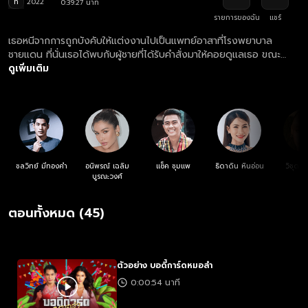
ท
2022
0:39:27 นาที
รายการของฉัน
แชร์
เธอหนีจากการถูกบังคับให้แต่งงานไปเป็นแพทย์อาสาที่โรงพยาบาล
ชายแดน ที่นั่นเธอได้พบกับผู้ชายที่ได้รับคำสั่งมาให้คอยดูแลเธอ ขณะ
เดียวกันเธอก็ได้พบกับ หนุ่มหมอลำผีบ้า ที่คอยสร้างสีสัน แต่หารู้ไม่ว่าทั้ง
ดูเพิ่มเติม
ผู้กองเทพไท และรุ่งฟ้าเป็นคนๆ เดียวกัน ความลับครั้งนี้ถูกเปิดเผยหรือ
ไม่!?
ชลวิทย์ มีทองคำ
อนิพรณ์ เฉลิม
แซ็ค ชุมแพ
ธิดาดิน หินอ่อน
วิชุดา 
บูรณะวงศ์
ตอนทั้งหมด (45)
ตัวอย่าง บอดี้การ์ดหมอลำ
0:00:54 นาที