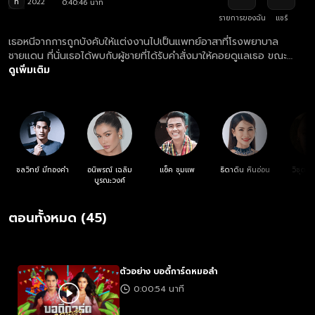
ท
2022
0:40:46 นาที
รายการของฉัน
แชร์
เธอหนีจากการถูกบังคับให้แต่งงานไปเป็นแพทย์อาสาที่โรงพยาบาล
ชายแดน ที่นั่นเธอได้พบกับผู้ชายที่ได้รับคำสั่งมาให้คอยดูแลเธอ ขณะ
เดียวกันเธอก็ได้พบกับ หนุ่มหมอลำผีบ้า ที่คอยสร้างสีสัน แต่หารู้ไม่ว่าทั้ง
ดูเพิ่มเติม
ผู้กองเทพไท และรุ่งฟ้าเป็นคนๆ เดียวกัน ความลับครั้งนี้ถูกเปิดเผยหรือ
ไม่!?
ชลวิทย์ มีทองคำ
อนิพรณ์ เฉลิม
แซ็ค ชุมแพ
ธิดาดิน หินอ่อน
วิชุดา 
บูรณะวงศ์
ตอนทั้งหมด (45)
ตัวอย่าง บอดี้การ์ดหมอลำ
0:00:54 นาที