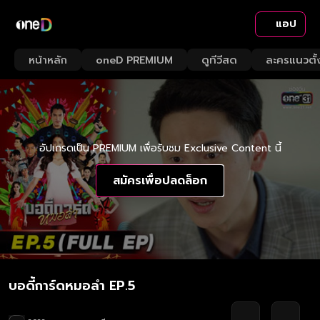
แอป
หน้าหลัก
oneD PREMIUM
ดูทีวีสด
ละครแนวตั้
อัปเกรดเป็น PREMIUM เพื่อรับชม Exclusive Content นี้
สมัครเพื่อปลดล็อก
บอดี้การ์ดหมอลำ EP.5