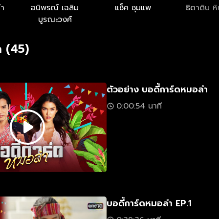
คำ
อนิพรณ์ เฉลิม
แซ็ค ชุมแพ
ธิดาดิน ห
บูรณะวงศ์
 (45)
ตัวอย่าง บอดี้การ์ดหมอลำ
0:00:54 นาที
บอดี้การ์ดหมอลำ EP.1