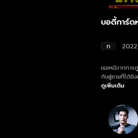
บอดี้การ์
ท
2022
เธอหนีจากการถู
กับผู้ชายที่ได้
สร้างสีสัน แต่หา
ดูเพิ่มเติม
หรือไม่!?