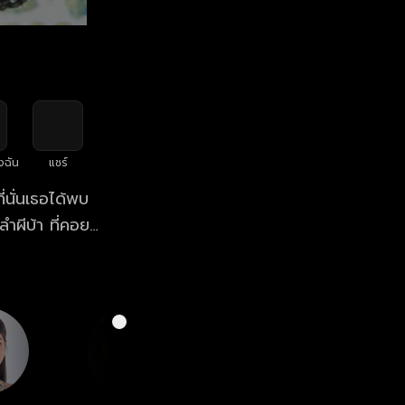
งฉัน
แชร์
นั่นเธอได้พบ
ำผีบ้า ที่คอย
ั้งนี้ถูกเปิดเผย