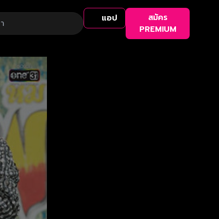
สมัคร
แอป
PREMIUM