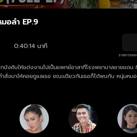
ดหมอลำ EP.9
0:40:14 นาที
รายการขอ
กบังคับให้แต่งงานไปเป็นแพทย์อาสาที่โรงพยาบาลชายแดน ที่
รับคำสั่งมาให้คอยดูแลเธอ ขณะเดียวกันเธอก็ได้พบกับ หนุ่มหมอล
รู้ไม่ว่าทั้งผู้กองเทพไท และรุ่งฟ้าเป็นคนๆ เดียวกัน ความลับคร