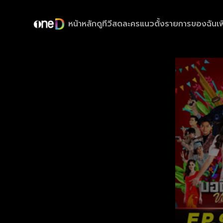
หน้าหลัก
ดูทีวีสด
ละครแนวตั้ง
รายการของฉัน
เพ