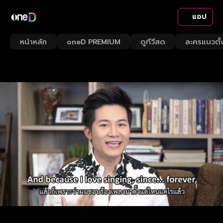
แอป
หน้าหลัก
oneD PREMIUM
ดูทีวีสด
ละครแนวตั้