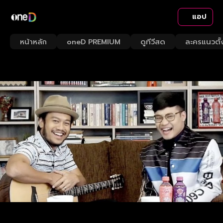
แอป
หน้าหลัก
oneD PREMIUM
ดูทีวีสด
ละครแนวตั้