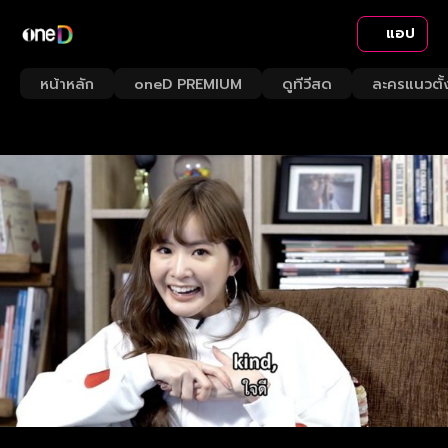
แอป
หน้าหลัก
oneD PREMIUM
ดูทีวีสด
ละครแนวตั้