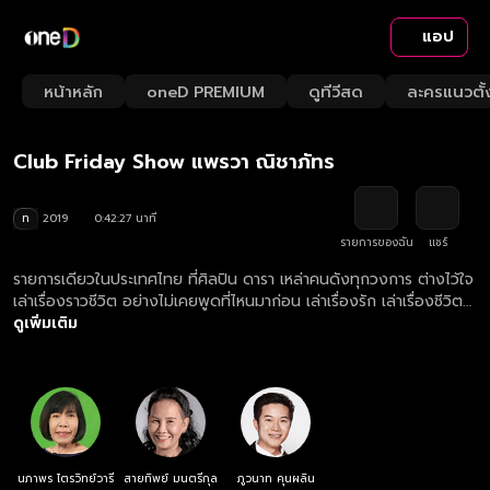
แอป
Play
Playback
Fullsc
Current
0:00
/
Duration
42:27
Mute
1x
หน้าหลัก
oneD PREMIUM
ดูทีวีสด
ละครแนวตั้
Loaded
:
Rate
1.41%
Time
คลับฟรายเดย์โชว์ 2565
Club Friday Show แพรวา ณิชาภัทร
ท
2019
0:42:27 นาที
รายการของฉัน
แชร์
รายการเดียวในประเทศไทย ที่ศิลปิน ดารา เหล่าคนดังทุกวงการ ต่างไว้ใจ
เล่าเรื่องราวชีวิต อย่างไม่เคยพูดที่ไหนมาก่อน เล่าเรื่องรัก เล่าเรื่องชีวิต
จากก้นบึ้งของหัวใจ เพราะเป็นที่เดียวที่ให้ความรู้สึกปลอดภัยที่จะเล่า อุ่น
ดูเพิ่มเติม
ใจที่จะบอก "ให้เราได้เรียนรู้วิธีคิด จากชีวิตคนดัง"
นภาพร ไตรวิทย์วารี
สายทิพย์ มนตรีกุล
ภูวนาท คุนผลิน