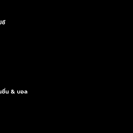
ปซี
นชื่น & บอล