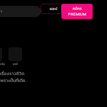
สมัคร
แอป
PREMIUM
งฉัน
แชร์
รื่องราวชีวิต
พราะเป็นที่เดียว
ิตคนดัง"