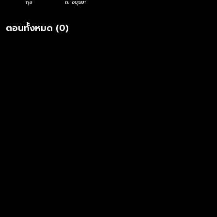
กุล
ณ อยุธยา
ตอนทั้งหมด (0)