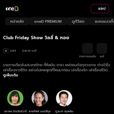
แอป
Playback
/
Mute
หน้าหลัก
oneD PREMIUM
ดูทีวีสด
ละครแนวตั้
Loaded
:
Rate
2.38%
Club Friday Show วิลลี่ & หอย
ท
2019
0:42:01 นาที
รายการของฉัน
แชร์
รายการเดียวในประเทศไทย ที่ศิลปิน ดารา เหล่าคนดังทุกวงการ ต่างไว้ใจ
เล่าเรื่องราวชีวิต อย่างไม่เคยพูดที่ไหนมาก่อน เล่าเรื่องรัก เล่าเรื่องชีวิต
จากก้นบึ้งของหัวใจ เพราะเป็นที่เดียวที่ให้ความรู้สึกปลอดภัยที่จะเล่า อุ่น
ดูเพิ่มเติม
ใจที่จะบอก "ให้เราได้เรียนรู้วิธีคิด จากชีวิตคนดัง"
นภาพร ไตรวิทย์วารี
สายทิพย์ มนตรีกุล
ภูวนาท คุนผลิน