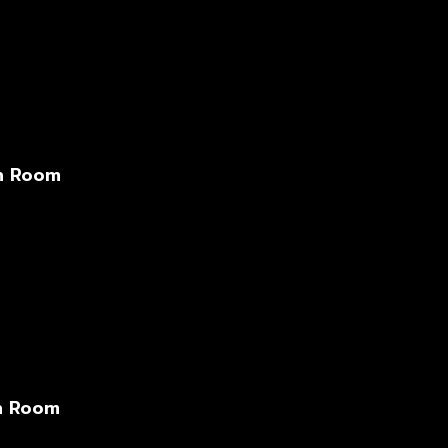
sh Room
sh Room