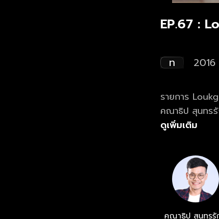
EP.67 : L
ท
2016
รายการ Loukgolf's English Room 
คณาธิป สุนทรร
ประโยคสุดฮากั
ดูเพิ่มเติม
คณาธิป สุนทรรั