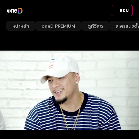
แอป
หน้าหลัก
oneD PREMIUM
ดูทีวีสด
ละครแนวตั้