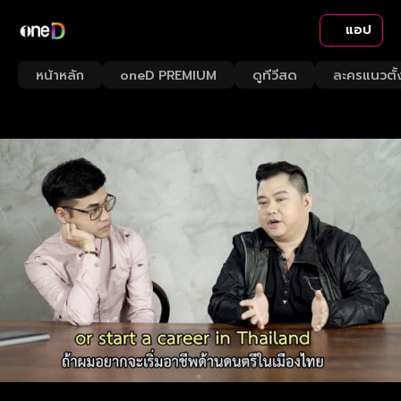
แอป
หน้าหลัก
oneD PREMIUM
ดูทีวีสด
ละครแนวตั้