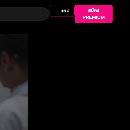
สมัคร
แอป
PREMIUM