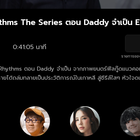
thms The Series ตอน Daddy จำเป็น E
0:41:05 นาที
รายการขอ
Daddy จำเป็น จากภาพยนตร์ฟีลกู๊ดแนวคอมมาดี้ “Speedy
ายได้ถล่มทลายเป็นประวัติการณ์ในเกาหลี สู่ซีรีส์ใสๆ หัวใจ
ิต เคน (โน้ต - อุดม แต้พานิช) ดีเจซุปตาร์รุ่น
ู้กันในวงการว่า เค้าคือหนุ่มเจ้าสำราญ ผู้เกลียดการผูกมัดเหนือสิ
เคนก็ครองตัวเป็นดาราที่ดี ไม่เคยมีข่าวฉาว จนเป็นที่หมั่นไส้ข
วงการ ซัมกุง (ดีเจเอกกี้ - เอกชัย เอื้อสังคมเศรษฐ์) นักข่าวจอมแฉ ผู้ซึ่ง
เคนมาแฉให้ได้ กระทั่งวันนึงก็มี ซิงเกิ้ลมัม คุณแม่ ม.สาม
 - ภาลฎาฐิตะวชิระ) ที่กำลังตามหาพ่อ เข้ามาในชีวิตของเคน