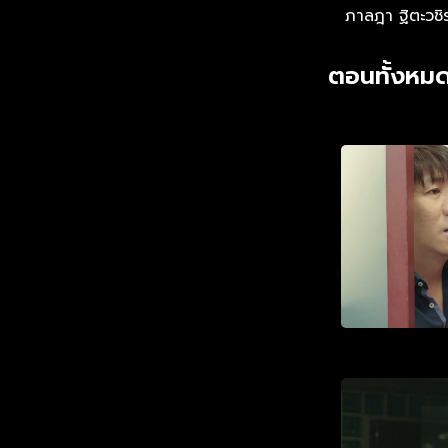
ลับ” ที่จะสั่นคลอนชื่อเสียงขอ
ภาลฎา ฐิตะวชิ
ซังกุงจอมแฉหรือ
ตอนทั้งหมด