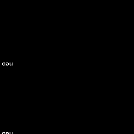
s ตอน
s ตอน