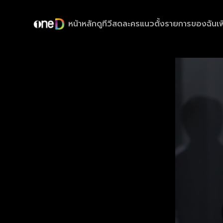
หน้าหลัก
ดูทีวีสด
ละครแนวตั้ง
รายการของฉัน
เพ