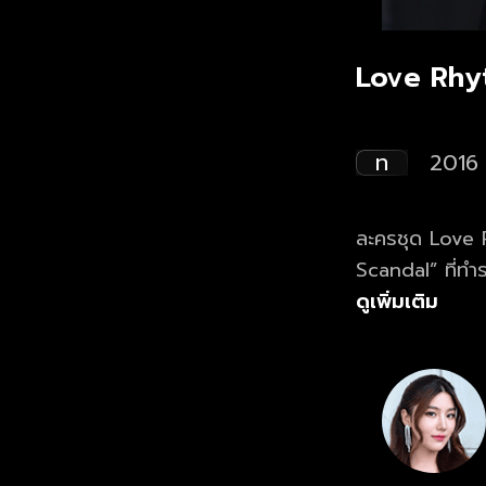
Love Rhy
ท
2016
ละครชุด Love Rhythms ตอน 
Scandal” ที่ทำร
Rhythms” ตอน “Daddy จำเป็น” ตามติดชีว
ดูเพิ่มเติม
เดอะ ผู้เป็นที่ร
จะลั้ลลาแค่ไหน 
ที่มีอิทธิพลที่สุดใน
ปฏิญาณตนว่าจะหาเรื่องฉาวของ
กระต่าย (สไมล์