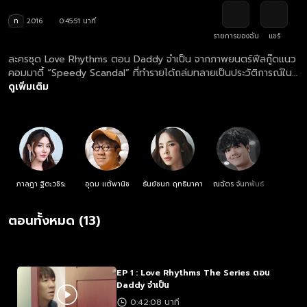
ท
2016
0:45:51 นาที
รายการของฉัน
แชร์
ละครชุด Love Rhythms ตอน Daddy จำเป็น จากภาพยนตร์ฟีลกู๊ดแนว
คอมมาดี้ “Speedy Scandal” ที่ทำรายได้ถล่มทลายเป็นประวัติการณ์ใน
เกาหลี สู่ซีรีส์ใสๆ หัวใจดนตรี “Love Rhythms” ตอน “Daddy จำเป็น”
ดูเพิ่มเติม
ตามติดชีวิต เคน (โน้ต - อุดม แต้พานิช) ดีเจซุปตาร์รุ่นเดอะ ผู้เป็นที่รู้กัน
ในวงการว่า เค้าคือหนุ่มเจ้าสำราญ ผู้เกลียดการผูกมัดเหนือสิ่งอื่นใด แต่
แม้จะลั้ลลาแค่ไหน เคนก็ครองตัวเป็นดาราที่ดี ไม่เคยมีข่าวฉาว จนเป็นที่
หมั่นไส้ของนักข่าวบันเทิงที่มีอิทธิพลที่สุดในวงการ ซัมกุง (ดีเจเอกกี้ -
เอกชัย เอื้อสังคมเศรษฐ์) นักข่าวจอมแฉ ผู้ซึ่งปฏิญาณตนว่าจะหาเรื่อง
ฉาวของเคนมาแฉให้ได้ กระทั่งวันนึงก็มี ซิงเกิ้ลมัม คุณแม่ ม.สามกระต่าย
(สไมล์ - ภาลฎาฐิตะวชิระ) ที่กำลังตามหาพ่อ เข้ามาในชีวิตของเคน พร้อม
ภาลฎา ฐิตะวชิระ
อุดม แต้พานิช
ธันย์ชนก ฤทธินาคา
ณฉัตร จันทพันธ์
“ความลับ” ที่จะสั่นคลอนชื่อเสียงของเคนไปตลอดกาล “ความลับ” นั้นจะ
เป็นอะไร แล้วเรื่องนี้จะถึงซังกุงจอมแฉหรือไม่ ติดตามกันได้ใน แด๊ดดี้
ตอนทั้งหมด (13)
จำเป็น
EP 1 : Love Rhythms The Series ตอน
Daddy จำเป็น
0:42:08 นาที