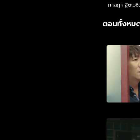
ลับ” ที่จะสั่นคลอนชื่อเสียงขอ
ภาลฎา ฐิตะวชิ
ซังกุงจอมแฉหรือ
ตอนทั้งหมด