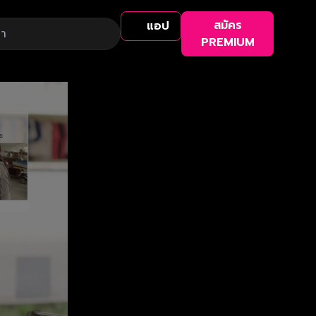
สมัคร
แอป
PREMIUM