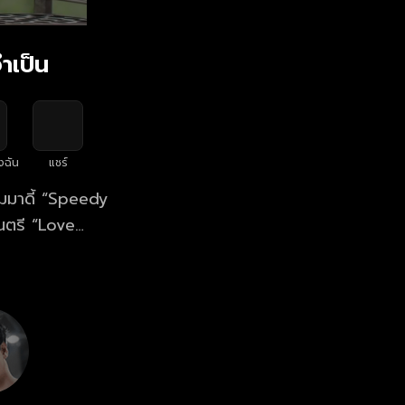
ำเป็น
งฉัน
แชร์
ดนตรี “Love
่งอื่นใด แต่แม้
องนักข่าวบันเทิง
 พร้อม “ความ