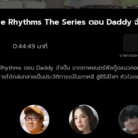
ve Rhythms The Series ตอน Daddy จ
0:44:49 นาที
รายการขอ
Daddy จำเป็น จากภาพยนตร์ฟีลกู๊ดแนวคอมมาดี้ “Speedy
ายได้ถล่มทลายเป็นประวัติการณ์ในเกาหลี สู่ซีรีส์ใสๆ หัวใจ
ิต เคน (โน้ต - อุดม แต้พานิช) ดีเจซุปตาร์รุ่น
ู้กันในวงการว่า เค้าคือหนุ่มเจ้าสำราญ ผู้เกลียดการผูกมัดเหนือสิ
เคนก็ครองตัวเป็นดาราที่ดี ไม่เคยมีข่าวฉาว จนเป็นที่หมั่นไส้ข
วงการ ซัมกุง (ดีเจเอกกี้ - เอกชัย เอื้อสังคมเศรษฐ์) นักข่าวจอมแฉ ผู้ซึ่ง
เคนมาแฉให้ได้ กระทั่งวันนึงก็มี ซิงเกิ้ลมัม คุณแม่ ม.สาม
 - ภาลฎาฐิตะวชิระ) ที่กำลังตามหาพ่อ เข้ามาในชีวิตของเคน