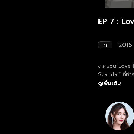
EP 7 : Lo
ท
2016
ละครชุด Love Rhythms ตอน 
Scandal” ที่ทำร
Rhythms” ตอน “Daddy จำเป็น” ตามติดชีว
ดูเพิ่มเติม
เดอะ ผู้เป็นที่ร
จะลั้ลลาแค่ไหน 
ที่มีอิทธิพลที่สุดใน
ปฏิญาณตนว่าจะหาเรื่องฉาวของ
กระต่าย (สไมล์