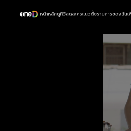
หน้าหลัก
ดูทีวีสด
ละครแนวตั้ง
รายการของฉัน
เพ