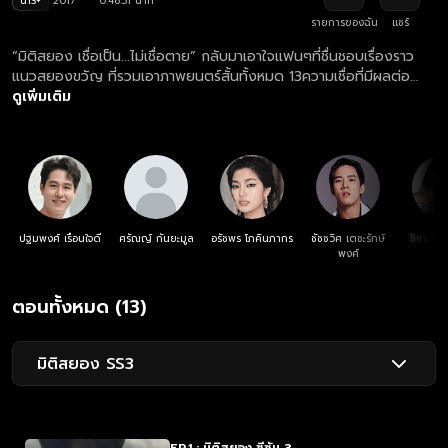
น13+
2017
0:46:51 นาที
รายการของฉัน
แชร์
“มิติสยอง เชื่อเป็น...ไม่เชื่อตาย” กลับมาเอาใจแฟนๆที่ชื่นชอบเรื่องราว
แนวสยองขวัญ ที่รวมเอาภาพยนตร์สั้นทั้งหมด 13ความเชื่อที่มีผลต่อ
ความเป็น…ความตายของคุณ กลับมาหลอนประสาทคุณหนักกว่าภาคที่ผ่าน
ดูเพิ่มเติม
มาอย่างแน่นอน เตรียมตัวหลอนประสาทไปกับตอนแรก “ลางร้าย” ที่อาจ
ทำให้คุณผวาจนนอนไม่หลับ
ปฐมพงศ์ เรือนใจดี
ศรัณญ์ กันยะมูล
อรัชพร โภคินภากร
ชัชชวิศ เตชะรักษ์
ชิชา อม
พงศ์
ตอนทั้งหมด (13)
มิติสยอง SS3