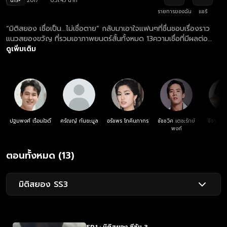
น13+
2017
0:51:45 นาที
รายการของฉัน
แชร์
“มิติสยอง เชื่อเป็น...ไม่เชื่อตาย” กลับมาเอาใจแฟนๆที่ชื่นชอบเรื่องราว
แนวสยองขวัญ ที่รวมเอาภาพยนตร์สั้นทั้งหมด 13ความเชื่อที่มีผลต่อ
ความเป็น…ความตายของคุณ กลับมาหลอนประสาทคุณหนักกว่าภาคที่ผ่าน
ดูเพิ่มเติม
มาอย่างแน่นอน เตรียมตัวหลอนประสาทไปกับตอนแรก “ลางร้าย” ที่อาจ
ทำให้คุณผวาจนนอนไม่หลับ
ปฐมพงศ์ เรือนใจดี
ศรัณญ์ กันยะมูล
อรัชพร โภคินภากร
ชัชชวิศ เตชะรักษ์
ชิชา อม
พงศ์
ตอนทั้งหมด (13)
มิติสยอง SS3