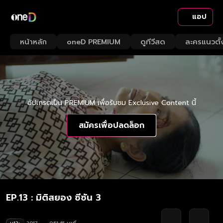
แอป
หน้าหลัก
oneD PREMIUM
ดูทีวีสด
ละครแนวตั้
อัปเกรดเป็น PREMIUM เพื่อรับชม Exclusive Content นี้
สมัครเพื่อปลดล็อก
EP.13 : มิติสยอง ซีซัน 3