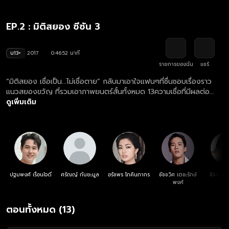
EP.2 : มิติสยอง ซีซัน 3
น13+
2017
0:46:52 นาที
รายการของฉัน
แชร์
“มิติสยอง เชื่อเป็น...ไม่เชื่อตาย” กลับมาเอาใจแฟนๆที่ชื่นชอบเรื่องราว
แนวสยองขวัญ ที่รวมเอาภาพยนตร์สั้นทั้งหมด 13ความเชื่อที่มีผลต่อ
ความเป็น…ความตายของคุณ กลับมาหลอนประสาทคุณหนักกว่าภาคที่ผ่าน
ดูเพิ่มเติม
มาอย่างแน่นอน เตรียมตัวหลอนประสาทไปกับตอนแรก “ลางร้าย” ที่อาจ
ทำให้คุณผวาจนนอนไม่หลับ
ปฐมพงศ์ เรือนใจดี
ศรัณญ์ กันยะมูล
อรัชพร โภคินภากร
ชัชชวิศ เตชะรักษ์
ชิชา อม
พงศ์
ตอนทั้งหมด (13)