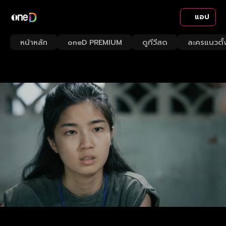
แอป
หน้าหลัก
oneD PREMIUM
ดูทีวีสด
ละครแนวตั้