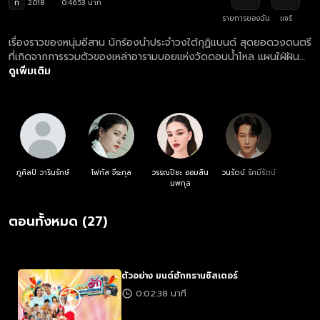
ท
2018
0:46:53 นาที
รายการของฉัน
แชร์
เรื่องราวของหนุ่มอีสาน นักร้องนำประจำวงใต้กุฏิแบนด์ สุดยอดวงดนตรี
ที่เกิดจากการรวมตัวของเหล่าอารามบอยแห่งวัดดอนน้ำไหล แผนใฝ่ฝัน
อย่างเป็นนักร้อง แต่เส้นทางความฝันของเขาก็ไม่ง่ายอย่างที่ตั้งใจไว้ รวม
ดูเพิ่มเติม
ถึงเส้นทางความรักกับสาวสวยที่แผนเฝ้ารักมายาวนานก็มีอุปสรรค
มากมาย
ภูศิลป์ วารินรักษ์
โฟกัส จีระกุล
วรรณปิยะ ออมสิน
วนรัตน์ รัศมีรัตน์
นพกุล
ตอนทั้งหมด (27)
ตัวอย่าง มนต์ฮักทรานซิสเตอร์
0:02:38 นาที