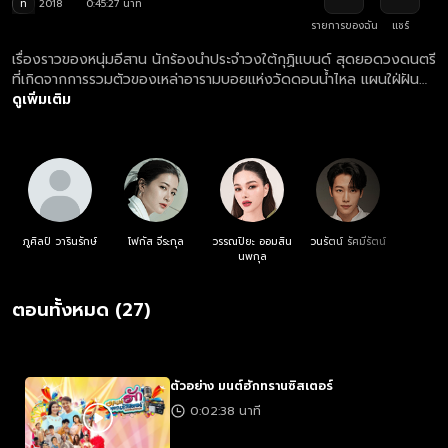
ท
2018
0:45:27 นาที
รายการของฉัน
แชร์
เรื่องราวของหนุ่มอีสาน นักร้องนำประจำวงใต้กุฏิแบนด์ สุดยอดวงดนตรี
ที่เกิดจากการรวมตัวของเหล่าอารามบอยแห่งวัดดอนน้ำไหล แผนใฝ่ฝัน
อย่างเป็นนักร้อง แต่เส้นทางความฝันของเขาก็ไม่ง่ายอย่างที่ตั้งใจไว้ รวม
ดูเพิ่มเติม
ถึงเส้นทางความรักกับสาวสวยที่แผนเฝ้ารักมายาวนานก็มีอุปสรรค
มากมาย
ภูศิลป์ วารินรักษ์
โฟกัส จีระกุล
วรรณปิยะ ออมสิน
วนรัตน์ รัศมีรัตน์
นพกุล
ตอนทั้งหมด (27)
ตัวอย่าง มนต์ฮักทรานซิสเตอร์
0:02:38 นาที