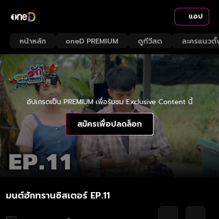
แอป
หน้าหลัก
oneD PREMIUM
ดูทีวีสด
ละครแนวตั้
อัปเกรดเป็น PREMIUM เพื่อรับชม Exclusive Content นี้
สมัครเพื่อปลดล็อก
มนต์ฮักทรานซิสเตอร์ EP.11