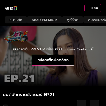
แอป
หน้าหลัก
oneD PREMIUM
ดูทีวีสด
ละครแนวตั้
อัปเกรดเป็น PREMIUM เพื่อรับชม Exclusive Content นี้
สมัครเพื่อปลดล็อก
มนต์ฮักทรานซิสเตอร์ EP.21