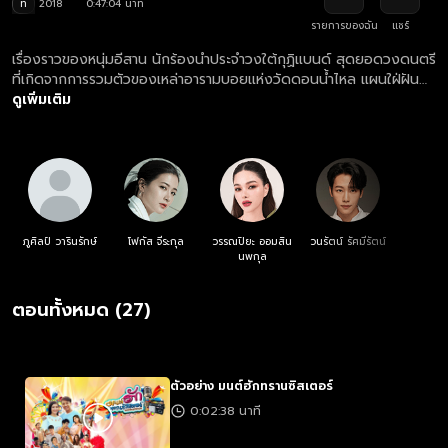
ท
2018
0:47:04 นาที
รายการของฉัน
แชร์
เรื่องราวของหนุ่มอีสาน นักร้องนำประจำวงใต้กุฏิแบนด์ สุดยอดวงดนตรี
ที่เกิดจากการรวมตัวของเหล่าอารามบอยแห่งวัดดอนน้ำไหล แผนใฝ่ฝัน
อย่างเป็นนักร้อง แต่เส้นทางความฝันของเขาก็ไม่ง่ายอย่างที่ตั้งใจไว้ รวม
ดูเพิ่มเติม
ถึงเส้นทางความรักกับสาวสวยที่แผนเฝ้ารักมายาวนานก็มีอุปสรรค
มากมาย
ภูศิลป์ วารินรักษ์
โฟกัส จีระกุล
วรรณปิยะ ออมสิน
วนรัตน์ รัศมีรัตน์
นพกุล
ตอนทั้งหมด (27)
ตัวอย่าง มนต์ฮักทรานซิสเตอร์
0:02:38 นาที