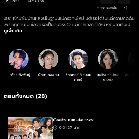
ท
2017
0:42:56 นาที
รายการของฉัน
แชร์
เธอ’ เข้ามาในบ้านหลังนี้ในฐานะแม่ครัวคนใหม่ แต่เธอได้รับแต่ความกดดัน
เพราะทุกคนไม่เชื่อว่าเธอเป็นคนจริงใจ แต่กาลเวลาทำให้บางคนได้เริ่มเปิด
ใจทีละนิด จนก่อเกิดเป็นความรัก
ดูเพิ่มเติม
นรภัทร วิไลพันธุ์
นัตยา ทองเสน
ชิตณรงค์ วิเศษสม
นพจิรา ฤกษ์ขจร
ลินทร์พิต
ภาคย์
นามกุล
ตอนทั้งหมด (28)
ตัวอย่าง ดอกแก้วกาหลง
0:01:27 นาที