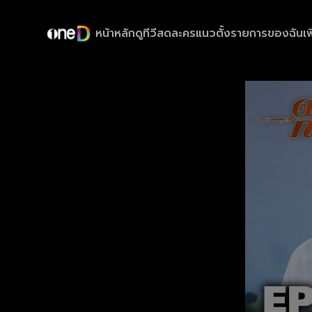
หน้าหลัก
ดูทีวีสด
ละครแนวตั้ง
รายการของฉัน
เพ