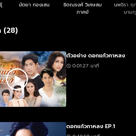
ุ์
นัตยา ทองเสน
ชิตณรงค์ วิเศษสม
นพจิรา ฤ
ภาคย์
นามก
 (28)
ตัวอย่าง ดอกแก้วกาหลง
0:01:27 นาที
ดอกแก้วกาหลง EP.1