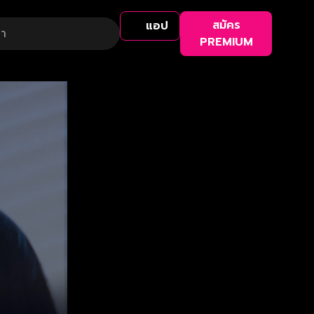
สมัคร
แอป
PREMIUM