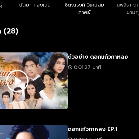
ุ์
นัตยา ทองเสน
ชิตณรงค์ วิเศษสม
นพจิรา ฤ
ภาคย์
นามก
 (28)
ตัวอย่าง ดอกแก้วกาหลง
0:01:27 นาที
ดอกแก้วกาหลง EP.1