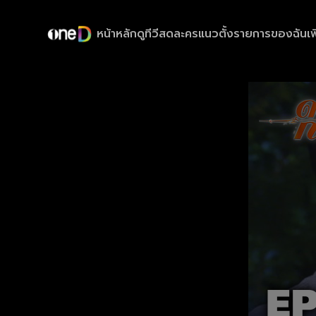
หน้าหลัก
ดูทีวีสด
ละครแนวตั้ง
รายการของฉัน
เพ