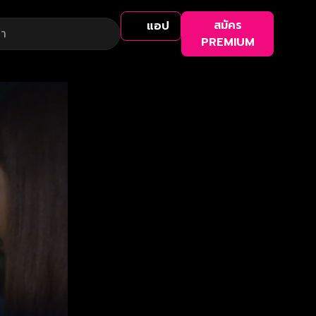
สมัคร
แอป
PREMIUM