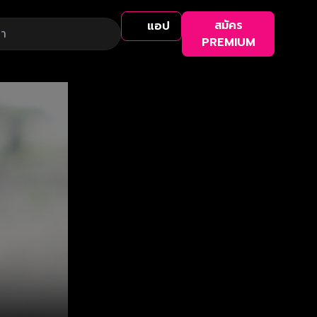
สมัคร
แอป
PREMIUM