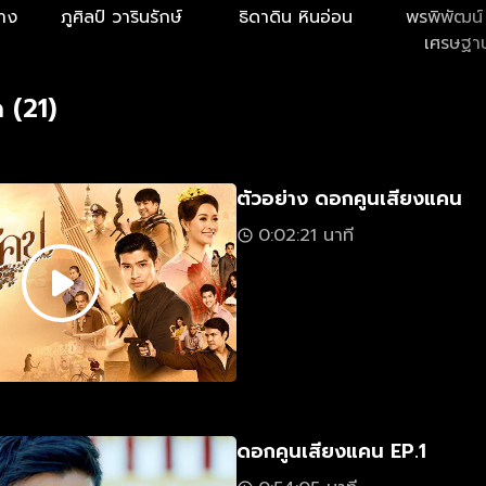
ลาง
ภูศิลป์ วารินรักษ์
ธิดาดิน หินอ่อน
พรพิพัฒน
เศรษฐา
 (21)
ตัวอย่าง ดอกคูนเสียงแคน
0:02:21 นาที
ดอกคูนเสียงแคน EP.1