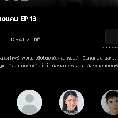
ยงแคน EP.13
0:54:02 นาที
รายการขอ
งสาวกําพร้าพ่อแม่ เติบโตมาในคณะหมอลํา มีแคนทอง และมน
มรักเกินคําว่า น้องสาว พวกเขาต้องเจอกับบทพิสูจน์รักแท้
ต่างๆ และเสียงเพลงอันไพเราะจับใจ แคนจะสามารถรักษาดอก