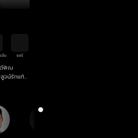
งฉัน
แชร์
ต์พิณ
คูนดอกนี้ได้