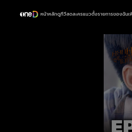
หน้าหลัก
ดูทีวีสด
ละครแนวตั้ง
รายการของฉัน
เพ