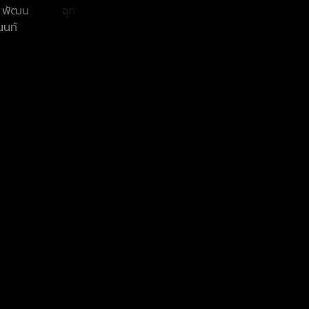
์ พัฒน
จุฑาพิชญ์ อินทร์
พงษธัช รัตนเศรณี
นฤพ
นนท์
จันทร์