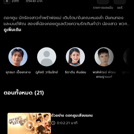
ท
2019
0:54:43 นาที
รายการของฉัน
แชร์
ดอกคูน นักร้องสาวกําพร้าพ่อแม่ เติบโตมาในคณะหมอลํา มีแคนทอง
และมนต์พิณ สองพี่น้องคอยดูแลด้วยความรักเกินคําว่า น้องสาว พวก
เขาต้องเจอกับบทพิสูจน์รักแท้ ท่ามกลางปัญหาต่างๆ และเสียงเพลงอัน
ดูเพิ่มเติม
ไพเราะจับใจ แคนจะสามารถรักษาดอกคูนดอกนี้ได้หรือไม่
ยุทธนา เปื้องกลาง
ภูศิลป์ วารินรักษ์
ธิดาดิน หินอ่อน
พรพิพัฒน์ พัฒน
จุฑาพิชญ
เศรษฐานนท์
จันท
ตอนทั้งหมด (21)
ตัวอย่าง ดอกคูนเสียงแคน
0:02:21 นาที