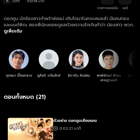
ท
2019
0:52:58 นาที
รายการของฉัน
แชร์
ดอกคูน นักร้องสาวกําพร้าพ่อแม่ เติบโตมาในคณะหมอลํา มีแคนทอง
และมนต์พิณ สองพี่น้องคอยดูแลด้วยความรักเกินคําว่า น้องสาว พวก
เขาต้องเจอกับบทพิสูจน์รักแท้ ท่ามกลางปัญหาต่างๆ และเสียงเพลงอัน
ดูเพิ่มเติม
ไพเราะจับใจ แคนจะสามารถรักษาดอกคูนดอกนี้ได้หรือไม่
ยุทธนา เปื้องกลาง
ภูศิลป์ วารินรักษ์
ธิดาดิน หินอ่อน
พรพิพัฒน์ พัฒน
จุฑาพิชญ
เศรษฐานนท์
จันท
ตอนทั้งหมด (21)
ตัวอย่าง ดอกคูนเสียงแคน
0:02:21 นาที