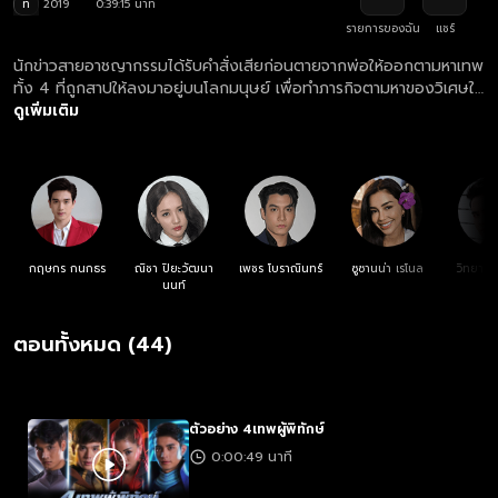
ท
2019
0:39:15 นาที
รายการของฉัน
แชร์
นักข่าวสายอาชญากรรมได้รับคำสั่งเสียก่อนตายจากพ่อให้ออกตามหาเทพ
ทั้ง 4 ที่ถูกสาปให้ลงมาอยู่บนโลกมนุษย์ เพื่อทำภารกิจตามหาของวิเศษให้
ครบ ก่อนที่เหล่าคนชั่วจะนำมันไปใช้ในทางที่ผิด
ดูเพิ่มเติม
กฤษกร กนกธร
ณิชา ปิยะวัฒนา
เพชร โบราณินทร์
ซูซานน่า เรโนล
วิทยา เ
นนท์
ตอนทั้งหมด (44)
ตัวอย่าง 4เทพผู้พิทักษ์
0:00:49 นาที