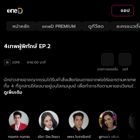
แอป
Playback
/
Mute
หน้าหลัก
oneD PREMIUM
ดูทีวีสด
ละครแนวตั้
Loaded
:
Rate
1.66%
4เทพผู้พิทักษ์ EP.2
ท
2019
0:42:00 นาที
รายการของฉัน
แชร์
นักข่าวสายอาชญากรรมได้รับคำสั่งเสียก่อนตายจากพ่อให้ออกตามหาเทพ
ทั้ง 4 ที่ถูกสาปให้ลงมาอยู่บนโลกมนุษย์ เพื่อทำภารกิจตามหาของวิเศษให้
ครบ ก่อนที่เหล่าคนชั่วจะนำมันไปใช้ในทางที่ผิด
ดูเพิ่มเติม
กฤษกร กนกธร
ณิชา ปิยะวัฒนา
เพชร โบราณินทร์
ซูซานน่า เรโนล
วิทยา เ