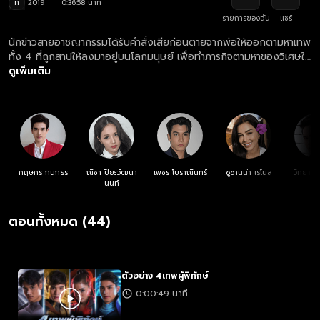
ท
2019
0:36:58 นาที
รายการของฉัน
แชร์
นักข่าวสายอาชญากรรมได้รับคำสั่งเสียก่อนตายจากพ่อให้ออกตามหาเทพ
ทั้ง 4 ที่ถูกสาปให้ลงมาอยู่บนโลกมนุษย์ เพื่อทำภารกิจตามหาของวิเศษให้
ครบ ก่อนที่เหล่าคนชั่วจะนำมันไปใช้ในทางที่ผิด
ดูเพิ่มเติม
กฤษกร กนกธร
ณิชา ปิยะวัฒนา
เพชร โบราณินทร์
ซูซานน่า เรโนล
วิทยา เ
นนท์
ตอนทั้งหมด (44)
ตัวอย่าง 4เทพผู้พิทักษ์
0:00:49 นาที