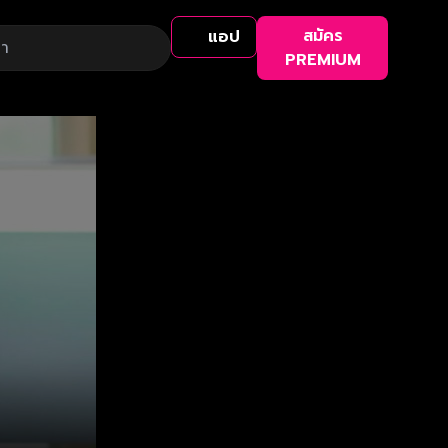
สมัคร
แอป
PREMIUM