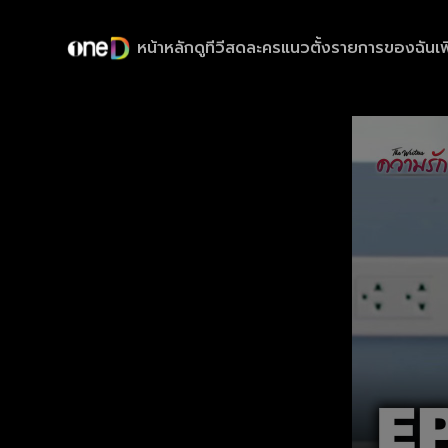
หน้าหลัก
ดูทีวีสด
ละครแนวตั้ง
รายการของฉัน
เพ