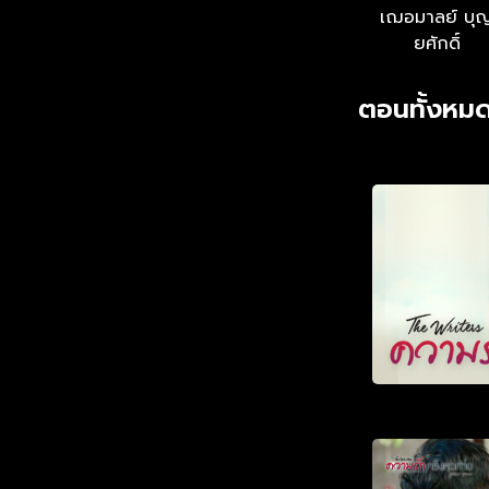
เฌอมาลย์ บุ
ยศักดิ์
ตอนทั้งหมด