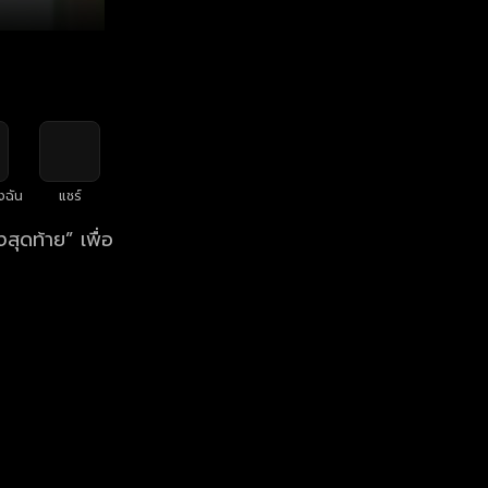
งฉัน
แชร์
สุดท้าย” เพื่อ