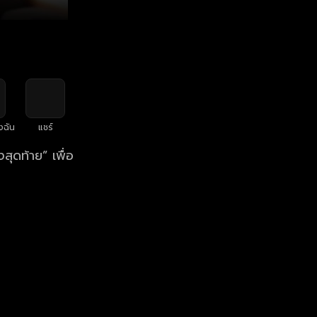
งฉัน
แชร์
สุดท้าย” เพื่อ