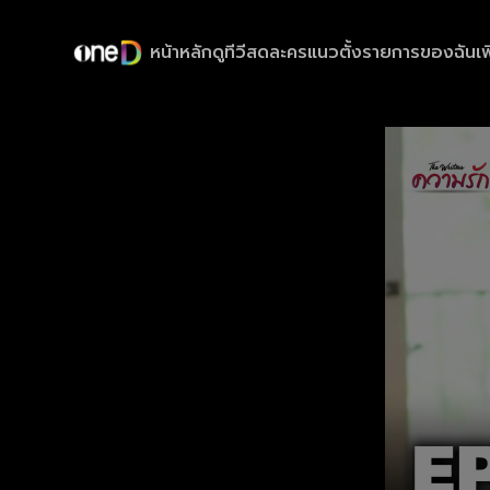
หน้าหลัก
ดูทีวีสด
ละครแนวตั้ง
รายการของฉัน
เพ