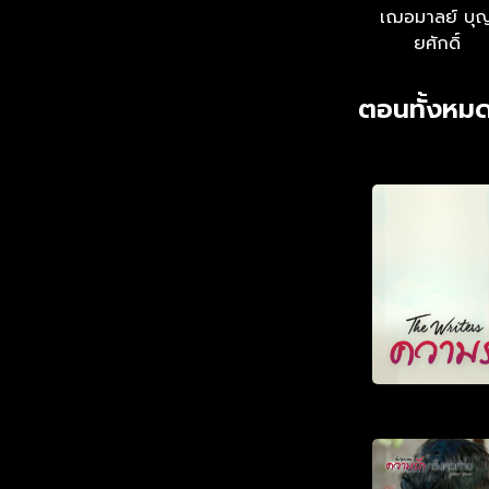
เฌอมาลย์ บุ
ยศักดิ์
ตอนทั้งหมด