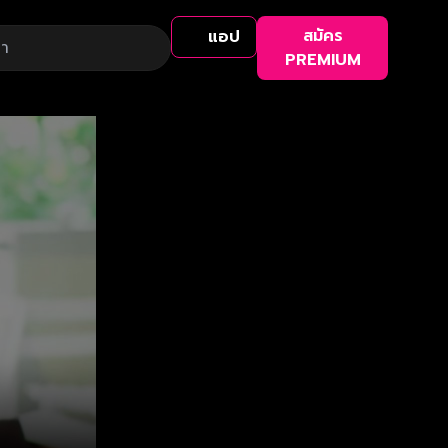
สมัคร
แอป
PREMIUM