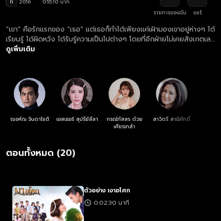
ท
2016
0:55:10 นาที
รายการของฉัน
แชร์
“เขา” คือรักแรกของ “เธอ” แต่เธอก็ทำได้เพียงแค่เฝ้ามองเขาอยู่ห่างๆ ได้
เรียนรู้ ได้ผิดหวัง ได้รับรู้ความเป็นไปต่างๆ โดยที่อีกฝ่ายไม่เคยสังเกตเลย
ว่ายังมี ‘เงา’ หนึ่งที่คอยเฝ้าห่วงใยอยู่เสมอ
ดูเพิ่มเติม
ฌอห์ณ จินดาโชติ
เอสเธอร์ สุปรีย์ลีลา
กรณ์ภัสสร ด้วย
สาวิตรี สามิภักดิ์
เศียรเกล้า
ตอนทั้งหมด (20)
ตัวอย่าง เงาอโศก
0:02:30 นาที