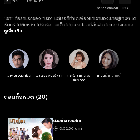
ท
2016
1:05:34 นาที
รายการของฉัน
แชร์
“เขา” คือรักแรกของ “เธอ” แต่เธอก็ทำได้เพียงแค่เฝ้ามองเขาอยู่ห่างๆ ได้
เรียนรู้ ได้ผิดหวัง ได้รับรู้ความเป็นไปต่างๆ โดยที่อีกฝ่ายไม่เคยสังเกตเลย
ว่ายังมี ‘เงา’ หนึ่งที่คอยเฝ้าห่วงใยอยู่เสมอ
ดูเพิ่มเติม
ฌอห์ณ จินดาโชติ
เอสเธอร์ สุปรีย์ลีลา
กรณ์ภัสสร ด้วย
สาวิตรี สามิภักดิ์
เศียรเกล้า
ตอนทั้งหมด (20)
ตัวอย่าง เงาอโศก
0:02:30 นาที