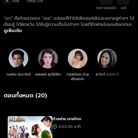
ท
2016
1:05:52 นาที
รายการของฉัน
แชร์
“เขา” คือรักแรกของ “เธอ” แต่เธอก็ทำได้เพียงแค่เฝ้ามองเขาอยู่ห่างๆ ได้
เรียนรู้ ได้ผิดหวัง ได้รับรู้ความเป็นไปต่างๆ โดยที่อีกฝ่ายไม่เคยสังเกตเลย
ว่ายังมี ‘เงา’ หนึ่งที่คอยเฝ้าห่วงใยอยู่เสมอ
ดูเพิ่มเติม
ฌอห์ณ จินดาโชติ
เอสเธอร์ สุปรีย์ลีลา
กรณ์ภัสสร ด้วย
สาวิตรี สามิภักดิ์
เศียรเกล้า
ตอนทั้งหมด (20)
ตัวอย่าง เงาอโศก
0:02:30 นาที