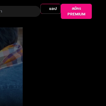
สมัคร
แอป
PREMIUM