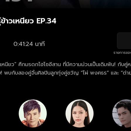
์ข้าวเหนียว EP.34
0:41:24 นาที
รายการขอ
เหนียว" ศึกมรดกไฮโซอีสาน ที่มีความม่วนเป็นเดิมพัน! กับคู่หว
 พบกับสองคู่จิ้นศิลปินลูกทุ่งคู่ขวัญ “ไผ่ พงศธร” และ “ต่าย 
แห่งอาณาจักรข้าวเหนียวแปรรูปตัดสินใจยกมรดกให้ลูกเมียน้อ
รัวใหญ่จึงต้องเปิดศึก นำไปสู่สงครามสายเลือดที่สุดแสนอ
พร้อม ๆ กัน