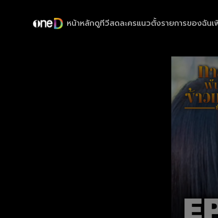
หน้าหลัก
ดูทีวีสด
ละครแนวตั้ง
รายการของฉัน
เพ