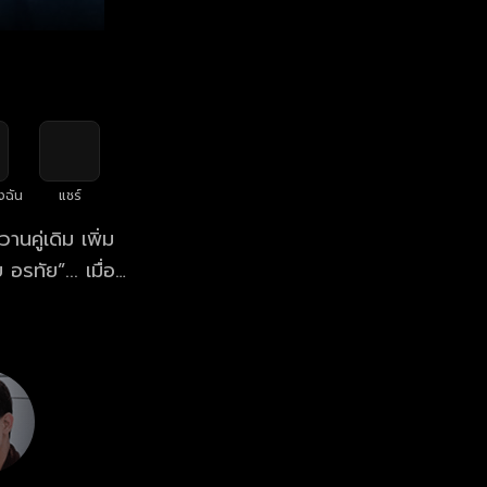
งฉัน
แชร์
านคู่เดิม เพิ่ม
อรทัย”... เมื่อ
ย เหล่าทายาท
ลหม่านและสนุก