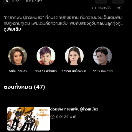
ท
2022
0:41:07 นาที
รายการของฉัน
แชร์
"ทายาทพันธุ์ข้าวเหนียว" ศึกมรดกไฮโซอีสาน ที่มีความม่วนเป็นเดิมพัน!
กับคู่หวานคู่เดิม เพิ่มเติมคือความแซ่บ! พบกับสองคู่จิ้นศิลปินลูกทุ่งคู่
ขวัญ “ไผ่ พงศธร” และ “ต่าย อรทัย”... เมื่อเจ้าสัวพันล้านแห่งอาณาจักร
ดูเพิ่มเติม
ข้าวเหนียวแปรรูปตัดสินใจยกมรดกให้ลูกเมียน้อย เหล่าทายาทสุดซ่าจาก
ครอบครัวใหญ่จึงต้องเปิดศึก นำไปสู่สงครามสายเลือดที่สุดแสนอลหม่าน
และสนุกสนานม่วนซื่นไปพร้อม ๆ กัน
อรทัย ดาบคำ
พงศธร ศรีจันทร์
รุ่งรัตน์ เหม็งพานิช
วิทยา เทพทิพย์
ตอนทั้งหมด (47)
ตัวอย่าง ทายาทพันธุ์ข้าวเหนียว
0:01:26 นาที