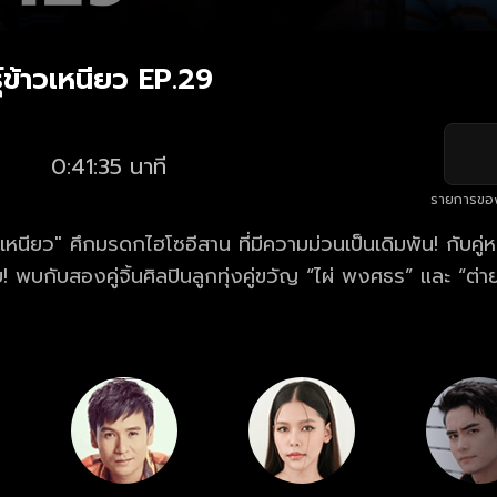
์ข้าวเหนียว EP.29
0:41:35 นาที
รายการขอ
เหนียว" ศึกมรดกไฮโซอีสาน ที่มีความม่วนเป็นเดิมพัน! กับคู่หว
 พบกับสองคู่จิ้นศิลปินลูกทุ่งคู่ขวัญ “ไผ่ พงศธร” และ “ต่าย 
แห่งอาณาจักรข้าวเหนียวแปรรูปตัดสินใจยกมรดกให้ลูกเมียน้อ
รัวใหญ่จึงต้องเปิดศึก นำไปสู่สงครามสายเลือดที่สุดแสนอ
พร้อม ๆ กัน