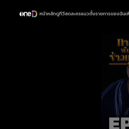
หน้าหลัก
ดูทีวีสด
ละครแนวตั้ง
รายการของฉัน
เพ