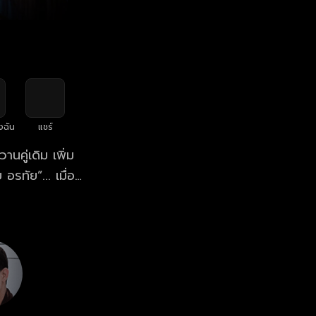
งฉัน
แชร์
านคู่เดิม เพิ่ม
อรทัย”... เมื่อ
ย เหล่าทายาท
ลหม่านและสนุก