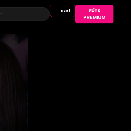
สมัคร
แอป
PREMIUM