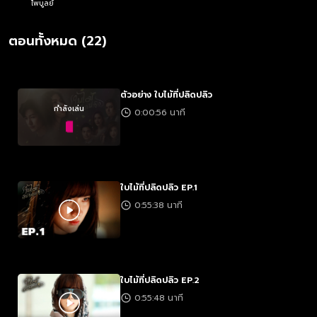
ไพบูลย์
ตอนทั้งหมด (22)
ตัวอย่าง ใบไม้ที่ปลิดปลิว
กำลังเล่น
0:00:56 นาที
ใบไม้ที่ปลิดปลิว EP.1
0:55:38 นาที
ใบไม้ที่ปลิดปลิว EP.2
0:55:48 นาที