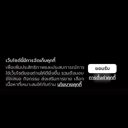
เว็บไซต์นี้มีการจัดเก็บคุกกี้
เพื่อเพิ่มประสิทธิภาพและประสบการณ์การ
ยอมรับ
ใช้เว็บไซต์ของท่านให้ดียิ่งขึ้น รวมถึงมอบ
ใช้งานแอป ลื่นไหลกว่า ไม่มีสะดุด
เปิด
การตั้งค่าคุกกี้
ข้อเสนอ กิจกรรม ส่งเสริมการขาย เลือก
ดาวน์โหลดแอปเพื่อการรับชมที่ดีกว่า
เนื้อหาที่เหมาะสมให้กับท่าน
นโยบายคุกกี้
รับประสบการณ์ที่ดีที่สุดบนแอป
ภาษาไทย