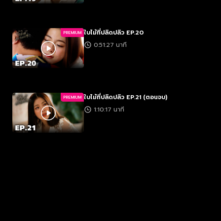
ใบไม้ที่ปลิดปลิว EP.20
PREMIUM
0:51:27 นาที
ใบไม้ที่ปลิดปลิว EP.21 (ตอนจบ)
PREMIUM
1:10:17 นาที