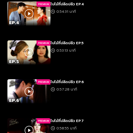
ใบไม้ที่ปลิดปลิว EP.4
PREMIUM
0:54:31 นาที
ใบไม้ที่ปลิดปลิว EP.5
PREMIUM
0:53:13 นาที
ใบไม้ที่ปลิดปลิว EP.6
PREMIUM
0:57:28 นาที
ใบไม้ที่ปลิดปลิว EP.7
PREMIUM
0:58:55 นาที