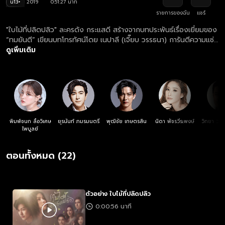
น13+
2019
0:51:27 นาที
รายการของฉัน
แชร์
"ใบไม้ที่ปลิดปลิว" ละครดัง กระแสดี สร้างจากบทประพันธ์เรื่องเยี่ยมของ
“ทมยันตี” เขียนบทโทรทัศน์โดย เนปาลี (เจี๊ยบ วรรธนา) การันตีความแซ่บ
สนั่นเมือง... เมื่อ "นิรา" เด็กชายใจหญิงต้องเติบโตท่ามกลางความเกลียด
ดูเพิ่มเติม
ชังของพ่อและอา หลังจากแปลงเพศในต่างประเทศเธอจึงกลับมาแก้แค้น
โดยมีชีวิตของตัวเองเป็นเดิมพัน "ความเจ็บปวด" และ "การสูญเสีย"
เท่านั้นจึงจะสาสม
พิมพ์ชนก ลือวิเศษ
ยุรนันท์ ภมรมนตรี
พุฒิชัย เกษตรสิน
นิดา พัชรวีระพงษ์
วิทยา วสุ
ไพบูลย์
ตอนทั้งหมด (22)
ตัวอย่าง ใบไม้ที่ปลิดปลิว
0:00:56 นาที