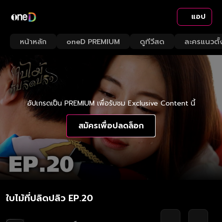
แอป
หน้าหลัก
oneD PREMIUM
ดูทีวีสด
ละครแนวตั้
อัปเกรดเป็น PREMIUM เพื่อรับชม Exclusive Content นี้
สมัครเพื่อปลดล็อก
ใบไม้ที่ปลิดปลิว EP.20