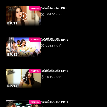
ใบไม้ที่ปลิดปลิว EP.11
PREMIUM
1:04:50 นาที
ใบไม้ที่ปลิดปลิว EP.12
PREMIUM
0:53:37 นาที
ใบไม้ที่ปลิดปลิว EP.13
PREMIUM
1:04:22 นาที
ใบไม้ที่ปลิดปลิว EP.14
PREMIUM