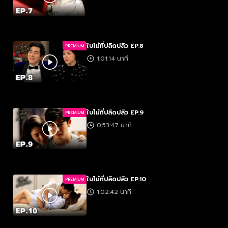
ใบไม้ที่ปลิดปลิว EP.8
PREMIUM
1:01:14 นาที
ใบไม้ที่ปลิดปลิว EP.9
PREMIUM
0:53:47 นาที
ใบไม้ที่ปลิดปลิว EP.10
PREMIUM
1:02:42 นาที