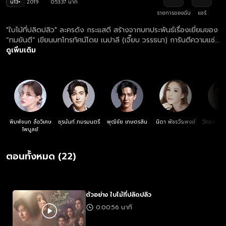
น13+
2019
0:53:37 นาที
รายการของฉัน
แชร์
"ใบไม้ที่ปลิดปลิว" ละครดัง กระแสดี สร้างจากบทประพันธ์เรื่องเยี่ยมของ
“ทมยันตี” เขียนบทโทรทัศน์โดย เนปาลี (เจี๊ยบ วรรธนา) การันตีความแซ่บ
สนั่นเมือง... เมื่อ "นิรา" เด็กชายใจหญิงต้องเติบโตท่ามกลางความเกลียด
ดูเพิ่มเติม
ชังของพ่อและอา หลังจากแปลงเพศในต่างประเทศเธอจึงกลับมาแก้แค้น
โดยมีชีวิตของตัวเองเป็นเดิมพัน "ความเจ็บปวด" และ "การสูญเสีย"
เท่านั้นจึงจะสาสม
พิมพ์ชนก ลือวิเศษ
ยุรนันท์ ภมรมนตรี
พุฒิชัย เกษตรสิน
นิดา พัชรวีระพงษ์
วิทยา วสุ
ไพบูลย์
ตอนทั้งหมด (22)
ตัวอย่าง ใบไม้ที่ปลิดปลิว
0:00:56 นาที