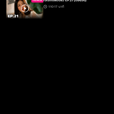
ใบไม้ที่ปลิดปลิว EP.21 (ตอนจบ)
PREMIUM
1:10:17 นาที