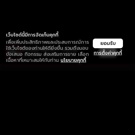
เว็บไซต์นี้มีการจัดเก็บคุกกี้
เพื่อเพิ่มประสิทธิภาพและประสบการณ์การ
ยอมรับ
ใช้เว็บไซต์ของท่านให้ดียิ่งขึ้น รวมถึงมอบ
ใช้งานแอป ลื่นไหลกว่า ไม่มีสะดุด
เปิด
การตั้งค่าคุกกี้
ข้อเสนอ กิจกรรม ส่งเสริมการขาย เลือก
ดาวน์โหลดแอปเพื่อการรับชมที่ดีกว่า
เนื้อหาที่เหมาะสมให้กับท่าน
นโยบายคุกกี้
รับประสบการณ์ที่ดีที่สุดบนแอป
ภาษาไทย
คำถามที่พบบ่อย
แจ้งปัญหาการใช้งาน