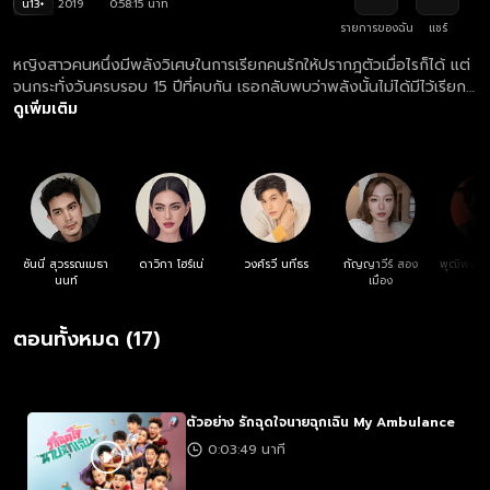
น13+
2019
0:58:15 นาที
รายการของฉัน
แชร์
หญิงสาวคนหนึ่งมีพลังวิเศษในการเรียกคนรักให้ปรากฎตัวเมื่อไรก็ได้ แต่
จนกระทั่งวันครบรอบ 15 ปีที่คบกัน เธอกลับพบว่าพลังนั้นไม่ได้มีไว้เรียก
แฟนหนุ่มเพียงคนเดียวอีกต่อไป เรื่องวุ่นวายมากมายจึงเกิดขึ้น
ดูเพิ่มเติม
ซันนี่ สุวรรณเมธา
ดาวิกา โฮร์เน่
วงศ์รวี นทีธร
กัญญาวีร์ สอง
พุฒิพงศ์ 
นนท์
เมือง
กุ
ตอนทั้งหมด (17)
ตัวอย่าง รักฉุดใจนายฉุกเฉิน My Ambulance
0:03:49 นาที