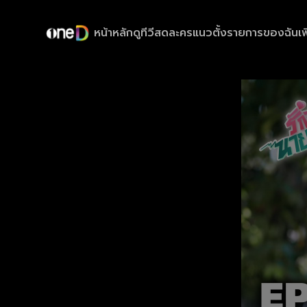
หน้าหลัก
ดูทีวีสด
ละครแนวตั้ง
รายการของฉัน
เพ