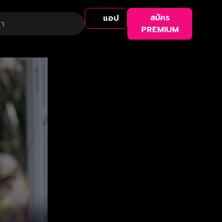
สมัคร
แอป
PREMIUM