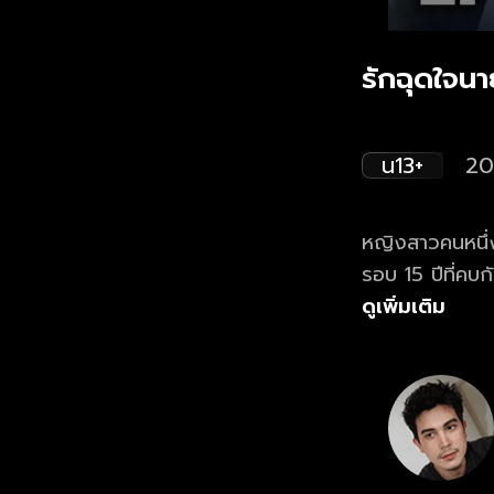
รักฉุดใจนา
น13+
20
หญิงสาวคนหนึ่ง
รอบ 15 ปีที่คบก
วุ่นวายมากมายจึ
ดูเพิ่มเติม