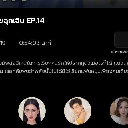
ยฉุกเฉิน EP.14
19
0:54:03 นาที
รายการขอ
มีพลังวิเศษในการเรียกคนรักให้ปรากฎตัวเมื่อไรก็ได้ แต่จน
ัน เธอกลับพบว่าพลังนั้นไม่ได้มีไว้เรียกแฟนหนุ่มเพียงคนเดีย
งเกิดขึ้น