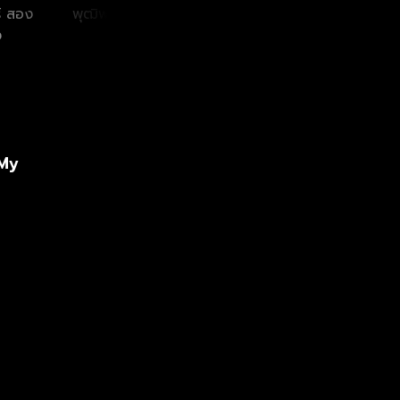
์ สอง
พุฒิพงศ์ อัสสรัตน
กฤษฏ์ อำนวยเดช
พลว
ง
กุล
กร
ป
 My