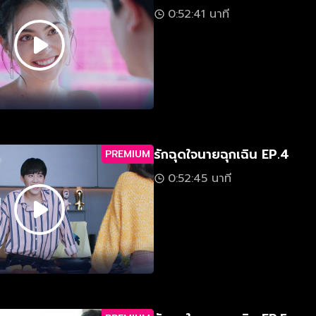
0:52:41 นาที
รักฉุดใจนายฉุกเฉิน EP.4
PREMIUM
0:52:45 นาที