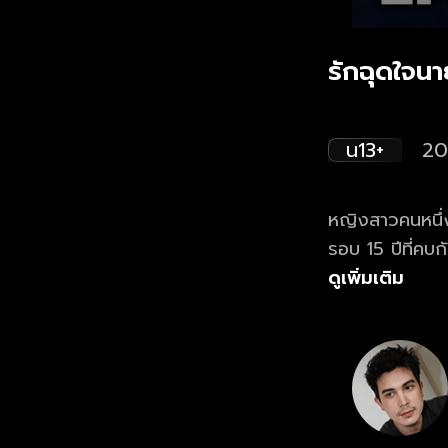
รักฉุดใจนา
น13+
20
หญิงสาวคนหนึ่ง
รอบ 15 ปีที่คบก
วุ่นวายมากมายจึ
ดูเพิ่มเติม