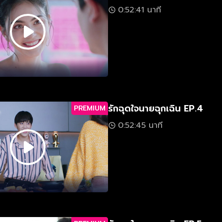
0:52:41 นาที
รักฉุดใจนายฉุกเฉิน EP.4
PREMIUM
0:52:45 นาที