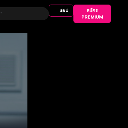
สมัคร
แอป
PREMIUM