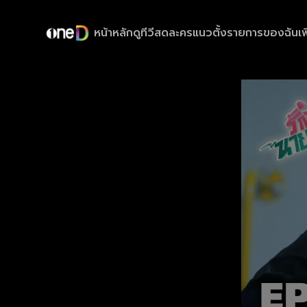
หน้าหลัก
ดูทีวีสด
ละครแนวตั้ง
รายการของฉัน
เพ