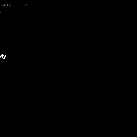
์ สอง
พุฒิพงศ์ อัสสรัตน
กฤษฏ์ อำนวยเดช
พลว
ง
กุล
กร
ป
 My