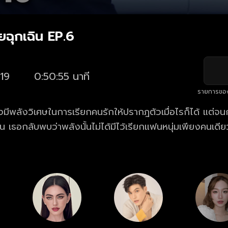
ยฉุกเฉิน EP.6
19
0:50:55 นาที
รายการขอ
มีพลังวิเศษในการเรียกคนรักให้ปรากฎตัวเมื่อไรก็ได้ แต่จน
ัน เธอกลับพบว่าพลังนั้นไม่ได้มีไว้เรียกแฟนหนุ่มเพียงคนเดีย
งเกิดขึ้น